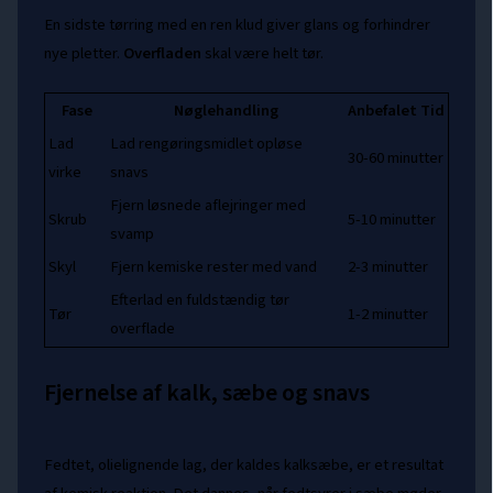
En sidste tørring med en ren klud giver glans og forhindrer
nye pletter.
Overfladen
skal være helt tør.
Fase
Nøglehandling
Anbefalet Tid
Lad
Lad rengøringsmidlet opløse
30-60 minutter
virke
snavs
Fjern løsnede aflejringer med
Skrub
5-10 minutter
svamp
Skyl
Fjern kemiske rester med vand
2-3 minutter
Efterlad en fuldstændig tør
Tør
1-2 minutter
overflade
Fjernelse af kalk, sæbe og snavs
Fedtet, olielignende lag, der kaldes kalksæbe, er et resultat