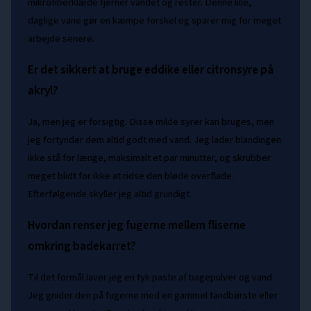
mikrofiberklæde fjerner vandet og rester. Denne lille,
daglige vane gør en kæmpe forskel og sparer mig for meget
arbejde senere.
Er det sikkert at bruge eddike eller citronsyre på
akryl?
Ja, men jeg er forsigtig. Disse milde syrer kan bruges, men
jeg fortynder dem altid godt med vand. Jeg lader blandingen
ikke stå for længe, maksimalt et par minutter, og skrubber
meget blidt for ikke at ridse den bløde overflade.
Efterfølgende skyller jeg altid grundigt.
Hvordan renser jeg fugerne mellem fliserne
omkring badekarret?
Til det formål laver jeg en tyk paste af bagepulver og vand.
Jeg gnider den på fugerne med en gammel tandbørste eller