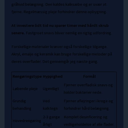
gråhvid belægning. Den kaldes kalksæbe og er svær at
fjerne. Regelmæssig pleje forhindrer denne opbygning.
At investere lidt tid nu sparer timer med hårdt skrub
senere.
Fastgroet snavs bliver nemlig en rigtig udfordring.
Forskellige materialer kræver også forskellige tilgange.
Akryl, emalje og keramik kan bruge forskellige metoder på
deres overflader. Det gennemgår jeg næste gang.
Rengøringstype
Hyppighed
Formål
Fjerner overfladisk snavs og
Løbende pleje
Ugentligt
holder bakterier nede.
Grundig
Ved
Fjerner aflejringer i kroge og
behandling
kalktegn
forhindrer hård belægning.
2-3 gange
Komplet desinficering og
Hovedrengøring
årligt
vedligeholdelse af alle flader.