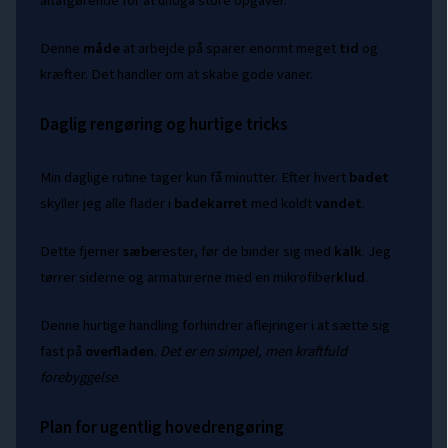
altafgørende for at undgå store opgaver.
Denne
måde
at arbejde på sparer enormt meget
tid
og
kræfter. Det handler om at skabe gode vaner.
Daglig rengøring og hurtige tricks
Min daglige rutine tager kun få minutter. Efter hvert
badet
skyller jeg alle flader i
badekarret
med koldt
vandet
.
Dette fjerner
sæbe
rester, før de binder sig med
kalk
. Jeg
tørrer siderne og armaturerne med en mikrofiber
klud
.
Denne hurtige handling forhindrer aflejringer i at sætte sig
fast på
overfladen
.
Det er en simpel, men kraftfuld
forebyggelse
.
Plan for ugentlig hovedrengøring