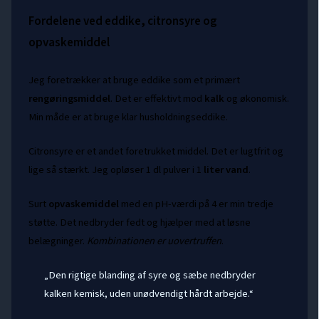
Fordelene ved eddike, citronsyre og
opvaskemiddel
Jeg foretrækker at bruge eddike som et primært
rengøringsmiddel
. Det er effektivt mod
kalk
og økonomisk.
Min måde er at bruge klar husholdningseddike.
Citronsyre er et andet foretrukket middel. Det er lugtfrit og
lige så stærkt. Jeg opløser 1 dl pulver i 1
liter
vand
.
Surt
opvaskemiddel
med en pH-værdi på 4 er min tredje
støtte. Det nedbryder fedt og hjælper med at løsne
belægninger.
Kombinationen er uovertruffen
.
„Den rigtige blanding af syre og sæbe nedbryder
kalken kemisk, uden unødvendigt hårdt arbejde.“