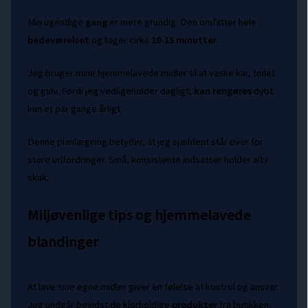
Min ugentlige
gang
er mere grundig. Den omfatter hele
badeværelset
og tager cirka
10-15 minutter
.
Jeg bruger mine hjemmelavede midler til at vaske kar, toilet
og gulv. Fordi jeg vedligeholder dagligt,
kan rengøres
dybt
kun et par gange årligt.
Denne planlægning betyder, at jeg sjældent står over for
store udfordringer. Små, konsistente indsatser holder alt i
skak.
Miljøvenlige tips og hjemmelavede
blandinger
At lave sine egne midler giver en følelse af kontrol og ansvar.
Jeg undgår bevidst de klorholdige
produkter
fra butikken.