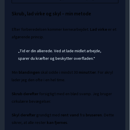
Skrub, lad virke og skyl – min metode
Efter forberedelsen kommer kernearbejdet.
Lad virke
er et
afgørende princip.
„Tid er din allierede. Ved at lade midlet arbejde,
sparer du kræfter og beskytter overfladen.“
Min
blandingen
skal sidde i mindst 30
minutter
. For akryl
lader jeg den ofte i en hel time.
Skrub derefter
forsigtigt med en blød svamp. Jeg bruger
cirkulære bevægelser.
Skyl derefter
grundigt med
rent vand
fra
bruseren
. Dette
sikrer, at alle rester
kan fjernes
.