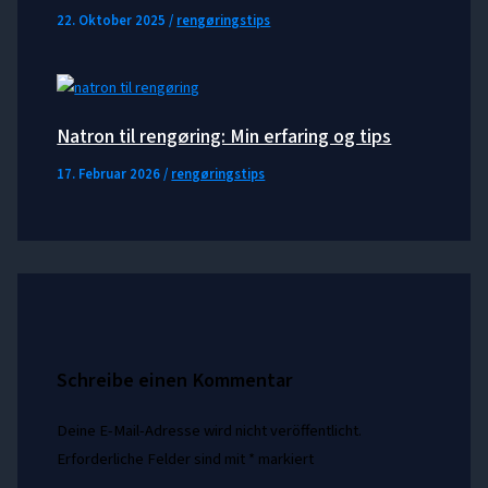
22. Oktober 2025
/
rengøringstips
Natron til rengøring​: Min erfaring og tips
17. Februar 2026
/
rengøringstips
Schreibe einen Kommentar
Deine E-Mail-Adresse wird nicht veröffentlicht.
Erforderliche Felder sind mit
*
markiert