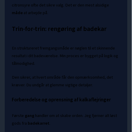
citronsyre ofte det sikre valg. Det er den mest alsidige
måde
at arbejde på.
Trin-for-trin: rengøring af badekar
En struktureret fremgangsmåde er nøglen til et skinnende
resultat i dit badeværelse. Min proces er bygget på logik og
tålmodighed.
Den sikrer, at hvert område får den opmærksomhed, det
kræver. Du undgår at glemme vigtige detaljer.
Forberedelse og oprensning af kalkaflejringer
Første
gang
handler om at skabe orden. Jeg fjerner alt løst
gods fra
badekarret
.