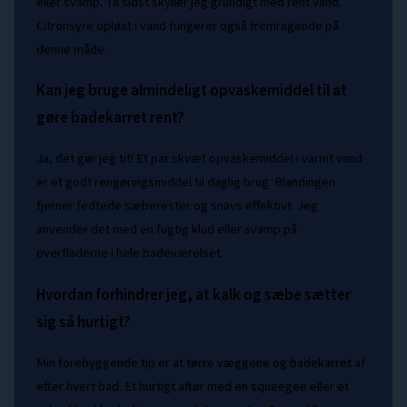
eller svamp. Til sidst skyller jeg grundigt med rent vand.
Citronsyre opløst i vand fungerer også fremragende på
denne måde.
Kan jeg bruge almindeligt opvaskemiddel til at
gøre badekarret rent?
Ja, det gør jeg tit! Et par skvæt opvaskemiddel i varmt vand
er et godt rengøringsmiddel til daglig brug. Blandingen
fjerner fedtede sæberester og snavs effektivt. Jeg
anvender det med en fugtig klud eller svamp på
overfladerne i hele badeværelset.
Hvordan forhindrer jeg, at kalk og sæbe sætter
sig så hurtigt?
Min forebyggende tip er at tørre væggene og badekarret af
efter hvert bad. Et hurtigt aftør med en squeegee eller et