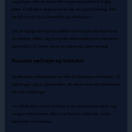
Jeg bruger ofte et universelt rengøringsmiddel til daglig
pleje. Til hårdere opgaver laver jeg min egen blanding. Den
består af surt opvaskemiddel og eddikesyre.
Det er vigtigt at bruge produkter med en pH-værdi på 4-4,5
for bedste effekt. Jeg fortynder altid eddikesyre med vand i
forholdet 1:10. Dette sikrer en sikker og stærk løsning.
Klassiske værktøjer og redskaber
En blød mikrofiberklud er perfekt til følsomme overflader. Til
kalk bruger jeg en glasskraber, der ikke ridser. En tandbørste
når ind i små kroge.
For hårdnakket snavs på fliser er en skurebørste ideel. Jeg
vælger redskaberne efter overfladens materiale. Dette
beskytter mod skader.