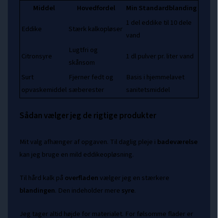
Middel
Hovedfordel
Min Standardblanding
1 del eddike til 10 dele
Eddike
Stærk kalkopløser
vand
Lugtfri og
Citronsyre
1 dl pulver pr. liter vand
skånsom
Surt
Fjerner fedt og
Basis i hjemmelavet
opvaskemiddel
sæberester
sanitetsmiddel
Sådan vælger jeg de rigtige produkter
Mit valg afhænger af opgaven. Til daglig pleje i
badeværelse
kan jeg bruge en mild eddikeopløsning.
Til hård kalk på
overfladen
vælger jeg en stærkere
blandingen
. Den indeholder mere
syre
.
Jeg tager altid højde for materialet. For følsomme flader er