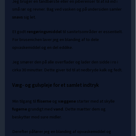
Jeg bruger en tandbørste eller en piberenser til at nå ind i
små rør og revner. Bag ved vasken og på undersiden samler
snavs
sig let.
Et godt
rengøringsmiddel
til sanitetsområder er essentielt.
For brusenichen laver jeg en blanding af to dele
opvaskemiddel og en del eddike.
Jeg smører den på alle overflader og lader den sidde i ro i
cirka 30 minutter. Dette giver tid til at nedbryde kalk og fedt.
Væg- og gulvpleje for et samlet indtryk
Min tilgang til
fliserne
og
væggene
starter med at skylle
fugerne
grundigt med
vand
. Dette mætter dem og
beskytter mod sure midler.
Derefter påfører jeg en blanding af opvaskemiddel og