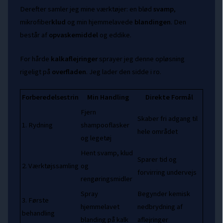
Derefter samler jeg mine værktøjer: en blød
svamp
,
mikrofiber
klud
og min hjemmelavede
blandingen
. Den
består af
opvaskemiddel
og eddike.
For hårde
kalkaflejringer
sprayer jeg denne opløsning
rigeligt på
overfladen
. Jeg lader den sidde i ro.
Forberedelsestrin
Min Handling
Direkte Formål
Fjern
Skaber fri adgang til
1. Rydning
shampooflasker
hele området
og legetøj
Hent svamp, klud
Sparer tid og
2. Værktøjssamling
og
forvirring undervejs
rengøringsmidler
Spray
Begynder kemisk
3. Første
hjemmelavet
nedbrydning af
behandling
blanding på kalk
aflejringer