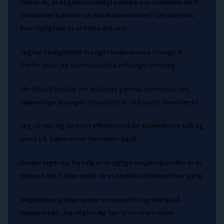
Vidste du, at et gennemsnitligt badekar kan indeholde op til
10 millioner bakterier pr. kvadratcentimeter? Det tal viser,
hvor vigtigt det er at holde det rent.
Jeg har vedligeholdt mit eget badeværelse i mange år.
Derfor deler jeg nu mine bedste erfaringer med dig.
Min filosofi handler om at blande gammel viden med nye,
miljøvenlige løsninger. Resultatet er skånsomt, men stærkt.
Jeg vil vise dig de mest effektive måder at bekæmpe kalk og
snavs på. Sæberester forsvinder også.
Guiden tager dig fra valg af de rigtige rengøringsmidler til de
præcise trin. Sådan opnår du et perfekt udseende hver gang.
Regelmæssig pleje sparer en masse tid og energi på
længere sigt. Jeg vil give dig tips til en smart rutine.