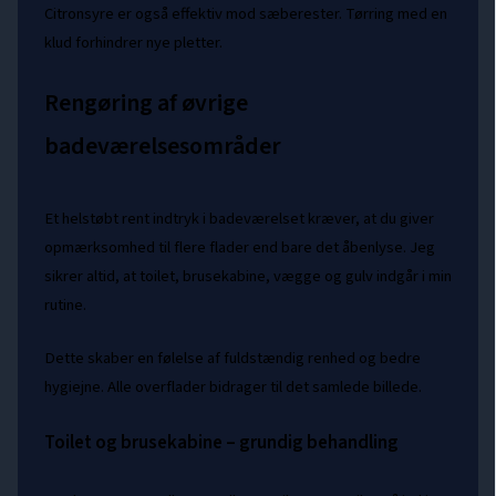
Citronsyre er også effektiv mod sæberester. Tørring med en
klud forhindrer nye pletter.
Rengøring af øvrige
badeværelsesområder
Et helstøbt rent indtryk i badeværelset kræver, at du giver
opmærksomhed til flere flader end bare det åbenlyse. Jeg
sikrer altid, at toilet, brusekabine, vægge og gulv indgår i min
rutine.
Dette skaber en følelse af fuldstændig renhed og bedre
hygiejne. Alle overflader bidrager til det samlede billede.
Toilet og brusekabine – grundig behandling