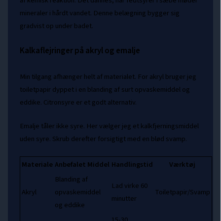
af kemisk reaktion. Det dannes, når fedtsyrer i sæbe møder
mineraler i hårdt vandet. Denne belægning bygger sig
gradvist op under badet.
Kalkaflejringer på akryl og emalje
Min tilgang afhænger helt af materialet. For akryl bruger jeg
toiletpapir dyppet i en blanding af surt opvaskemiddel og
eddike. Citronsyre er et godt alternativ.
Emalje tåler ikke syre. Her vælger jeg et kalkfjerningsmiddel
uden syre. Skrub derefter forsigtigt med en blød svamp.
Materiale
Anbefalet Middel
Handlingstid
Værktøj
Blanding af
Lad virke 60
Akryl
opvaskemiddel
Toiletpapir/Svamp
minutter
og eddike
15-30