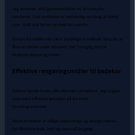
Jeg anvender altid gummihandsker for at beskytte
hænderne. God ventilation er nødvendig ved brug af stærk
syre. Spild skal tørres op med det samme.
Dampe fra eddike kan være skadelige at indånde. Sørg for at
åbne et vindue under arbejdet. Vær forsigtig med at
beskytte øjnene og huden.
Effektive rengøringsmidler til badekar
Kalkens fjende findes ofte allerede i dit køkken. Jeg bygger
mine mest effektive løsninger på tre enkle
hovedingredienser.
Disse produkter er billige, miljøvenlige og utroligt stærke.
De håndterer kalk, fedt og snavs på én gang.