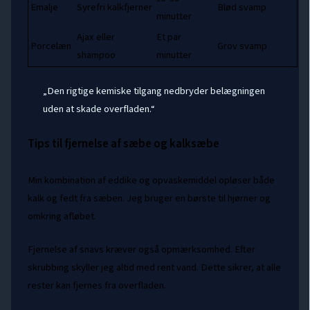
Emalje
Syrefri kalkfjerner
Blød svamp
minutter
Ajax eller
Et par
Porcelæn
Grov svamp
shampoo
minutter
„Den rigtige kemiske tilgang nedbryder belægningen
uden at skade overfladen.“
Tips til fjernelse af sæbe og kalksæbe
Min kombination af eddike og opvaskemiddel opløser både
kalk og fedt fra sæben. Jeg bruger en børste til hjørner og
omkring afløbet.
Fjernelse af snavs kræver også opmærksomhed. Efter
skrubbing skyller jeg altid med rent vand. Dette sikrer, at alle
rester kan fjernes fra overfladen.