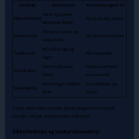
Værktøj
Anvendelse
Materiale egnet til
Tørre og polere
Mikrofiberklud
Akryl, emalje, spejle
følsomme flader
Fjerne let snavs og
Skuresvamp
De fleste overflader
sæberester
Nå små kroge og
Tandbørste
Alle materialer
fuger
Fjerne kalk uden
Glatte overflader
Glasskraber
ridser
som keramik
Rense fuger mellem
Keramikfliser og
Skurebørste
fliser
beton
Denne tabel viser, hvordan du kan bruge hvert redskab
korrekt. Det gør arbejdet mere målrettet.
Sikkerhedstips og beskyttelsesudstyr