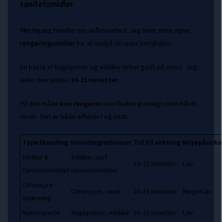
sanitetsmidler
Min tilgang handler om skånsomhed. Jeg laver mine egne
rengøringsmidler
for at undgå skrappe kemikalier.
En pasta af bagepulver og eddike virker godt på snavs. Jeg
lader den sidde i
10-15 minutter
.
På den måde
kan rengøres
overfladen grundigt uden hårdt
skrub. Det er både effektivt og blidt.
Type blanding
Hovedingredienser
Tid til virkning
Miljøpåvirkn
Eddike &
Eddike, surt
10-15 minutter
Lav
Opvaskemiddel
opvaskemiddel
Citronsyre
Citronsyre, vand
10-15 minutter
Meget lav
opløsning
Natronpasta
Bagepulver, eddike
10-15 minutter
Lav