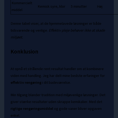
Kommercielt
Kemisk syre, klor
5 minutter
Høj
middel
Denne tabel viser, at de hjemmelavede løsninger er både
tidsvarende og venlige.
Effektiv pleje behøver ikke at skade
miljøet.
Konklusion
At opnå et strålende rent resultat handler om at kombinere
viden med handling. Jeg har delt mine bedste erfaringer for
effektiv rengøring
i dit badeværelse.
Min tilgang blander tradition med miljøvenlige løsninger. Det
giver stærke resultater uden skrappe kemikalier. Med det
rigtige rengøringsmiddel
og gode vaner bliver opgaven
enkel.