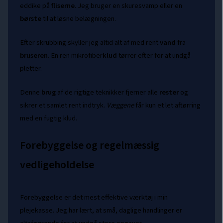
eddike på
fliserne
. Jeg bruger en skuresvamp eller en
børste
til at løsne belægningen.
Efter skrubbing skyller jeg altid alt af med rent
vand
fra
bruseren
. En ren mikrofiber
klud
tørrer efter for at undgå
pletter.
Denne
brug
af de rigtige teknikker fjerner alle
rester
og
sikrer et samlet rent indtryk.
Væggene
får kun et let aftørring
med en fugtig klud.
Forebyggelse og regelmæssig
vedligeholdelse
Forebyggelse er det mest effektive værktøj i min
plejekasse. Jeg har lært, at små, daglige handlinger er