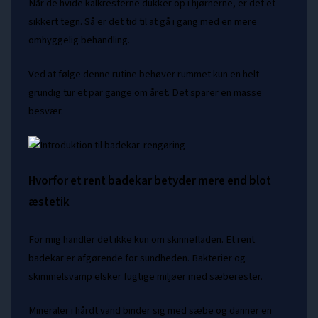
Når de hvide kalkresterne dukker op i hjørnerne, er det et
sikkert tegn. Så er det tid til at gå i gang med en mere
omhyggelig behandling.
Ved at følge denne rutine behøver rummet kun en helt
grundig tur et par gange om året. Det sparer en masse
besvær.
Hvorfor et rent badekar betyder mere end blot
æstetik
For mig handler det ikke kun om skinnefladen. Et rent
badekar er afgørende for sundheden. Bakterier og
skimmelsvamp elsker fugtige miljøer med sæberester.
Mineraler i hårdt vand binder sig med sæbe og danner en