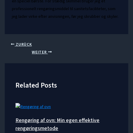
en speciel børste. For stædig skimmel bruger jeg et
professionelt rengøringsmiddel til sanitetsfaciliteter, som
jeg lader virke efter anvisningen, før jeg skrubber og skyler.
ZURÜCK
WEITER
Related Posts
Rengøring af ovn: Min egen effektive
rengøringsmetode